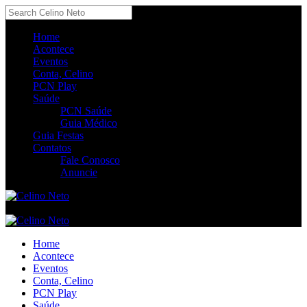
Home
Acontece
Eventos
Conta, Celino
PCN Play
Saúde
PCN Saúde
Guia Médico
Guia Festas
Contatos
Fale Conosco
Anuncie
Home
Acontece
Eventos
Conta, Celino
PCN Play
Saúde