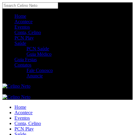
Home
Acontece
Eventos
Conta, Celino
PCN Play
Saúde
PCN Saúde
Guia Médico
Guia Festas
Contatos
Fale Conosco
Anuncie
Home
Acontece
Eventos
Conta, Celino
PCN Play
Saúde