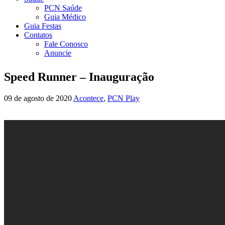
PCN Saúde
Guia Médico
Guia Festas
Contatos
Fale Conosco
Anuncie
Speed Runner – Inauguração
09 de agosto de 2020
Acontece
,
PCN Play