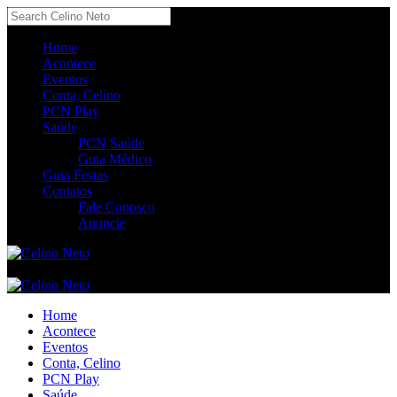
Home
Acontece
Eventos
Conta, Celino
PCN Play
Saúde
PCN Saúde
Guia Médico
Guia Festas
Contatos
Fale Conosco
Anuncie
Home
Acontece
Eventos
Conta, Celino
PCN Play
Saúde