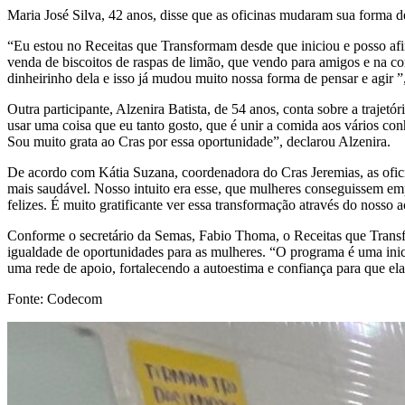
Maria José Silva, 42 anos, disse que as oficinas mudaram sua forma
“Eu estou no Receitas que Transformam desde que iniciou e posso af
venda de biscoitos de raspas de limão, que vendo para amigos e na co
dinheirinho dela e isso já mudou muito nossa forma de pensar e agir ”,
Outra participante, Alzenira Batista, de 54 anos, conta sobre a traj
usar uma coisa que eu tanto gosto, que é unir a comida aos vários con
Sou muito grata ao Cras por essa oportunidade”, declarou Alzenira.
De acordo com Kátia Suzana, coordenadora do Cras Jeremias, as ofic
mais saudável. Nosso intuito era esse, que mulheres conseguissem emp
felizes. É muito gratificante ver essa transformação através do noss
Conforme o secretário da Semas, Fabio Thoma, o Receitas que Trans
igualdade de oportunidades para as mulheres. “O programa é uma inic
uma rede de apoio, fortalecendo a autoestima e confiança para que el
Fonte: Codecom