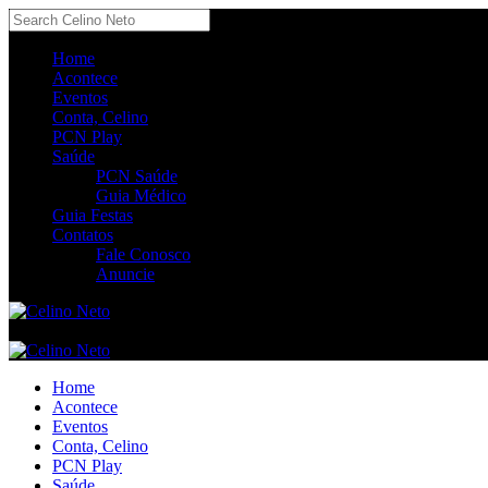
Home
Acontece
Eventos
Conta, Celino
PCN Play
Saúde
PCN Saúde
Guia Médico
Guia Festas
Contatos
Fale Conosco
Anuncie
Home
Acontece
Eventos
Conta, Celino
PCN Play
Saúde