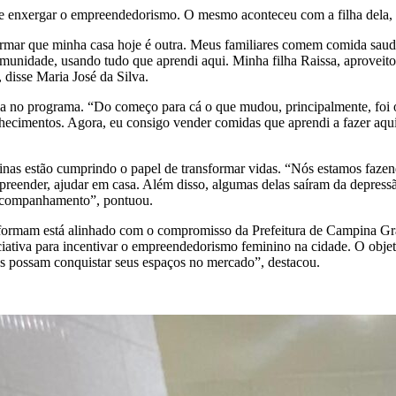
 de enxergar o empreendedorismo. O mesmo aconteceu com a filha dela,
irmar que minha casa hoje é outra. Meus familiares comem comida saud
munidade, usando tudo que aprendi aqui. Minha filha Raissa, aproveito
 disse Maria José da Silva.
etória no programa. “Do começo para cá o que mudou, principalmente, fo
hecimentos. Agora, eu consigo vender comidas que aprendi a fazer aqui 
inas estão cumprindo o papel de transformar vidas. “Nós estamos faze
reender, ajudar em casa. Além disso, algumas delas saíram da depressão
o acompanhamento”, pontuou.
formam está alinhado com o compromisso da Prefeitura de Campina Gr
iativa para incentivar o empreendedorismo feminino na cidade. O obje
as possam conquistar seus espaços no mercado”, destacou.