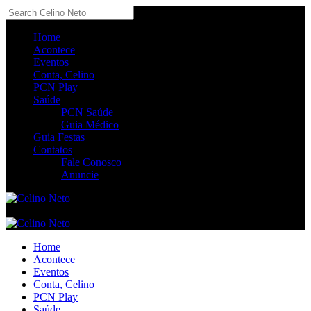
Home
Acontece
Eventos
Conta, Celino
PCN Play
Saúde
PCN Saúde
Guia Médico
Guia Festas
Contatos
Fale Conosco
Anuncie
Home
Acontece
Eventos
Conta, Celino
PCN Play
Saúde