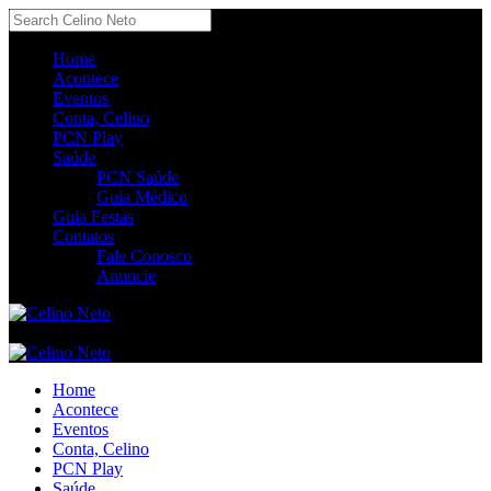
Home
Acontece
Eventos
Conta, Celino
PCN Play
Saúde
PCN Saúde
Guia Médico
Guia Festas
Contatos
Fale Conosco
Anuncie
Home
Acontece
Eventos
Conta, Celino
PCN Play
Saúde