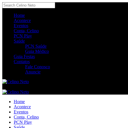
Home
Acontece
Eventos
Conta, Celino
PCN Play
Saúde
PCN Saúde
Guia Médico
Guia Festas
Contatos
Fale Conosco
Anuncie
Home
Acontece
Eventos
Conta, Celino
PCN Play
Saúde