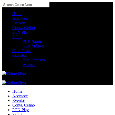
Home
Acontece
Eventos
Conta, Celino
PCN Play
Saúde
PCN Saúde
Guia Médico
Guia Festas
Contatos
Fale Conosco
Anuncie
Home
Acontece
Eventos
Conta, Celino
PCN Play
Saúde