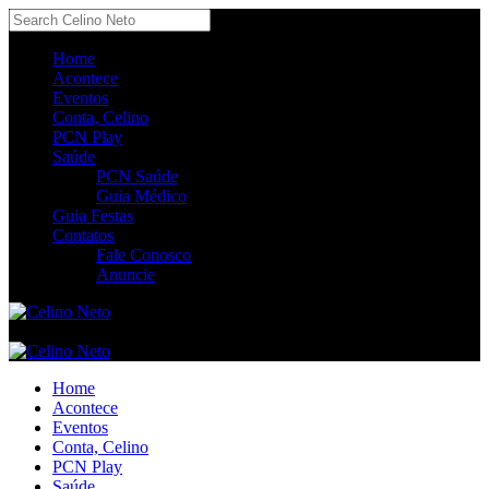
Home
Acontece
Eventos
Conta, Celino
PCN Play
Saúde
PCN Saúde
Guia Médico
Guia Festas
Contatos
Fale Conosco
Anuncie
Home
Acontece
Eventos
Conta, Celino
PCN Play
Saúde