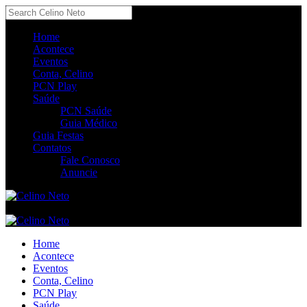
Home
Acontece
Eventos
Conta, Celino
PCN Play
Saúde
PCN Saúde
Guia Médico
Guia Festas
Contatos
Fale Conosco
Anuncie
Home
Acontece
Eventos
Conta, Celino
PCN Play
Saúde