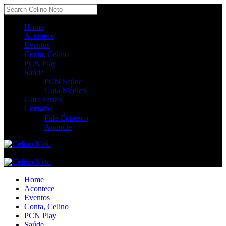
Home
Acontece
Eventos
Conta, Celino
PCN Play
Saúde
PCN Saúde
Guia Médico
Guia Festas
Contatos
Fale Conosco
Anuncie
Home
Acontece
Eventos
Conta, Celino
PCN Play
Saúde