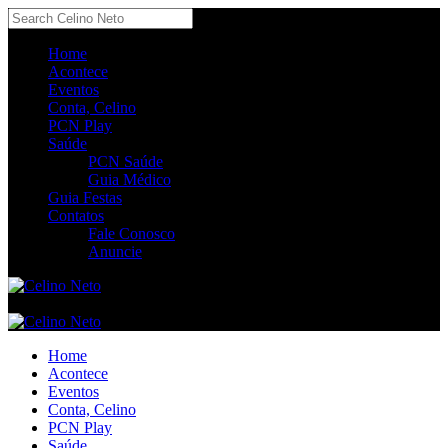
Home
Acontece
Eventos
Conta, Celino
PCN Play
Saúde
PCN Saúde
Guia Médico
Guia Festas
Contatos
Fale Conosco
Anuncie
Home
Acontece
Eventos
Conta, Celino
PCN Play
Saúde