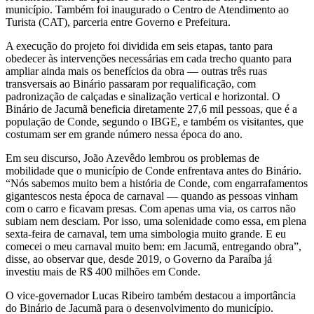
município. Também foi inaugurado o Centro de Atendimento ao
Turista (CAT), parceria entre Governo e Prefeitura.
A execução do projeto foi dividida em seis etapas, tanto para
obedecer às intervenções necessárias em cada trecho quanto para
ampliar ainda mais os benefícios da obra — outras três ruas
transversais ao Binário passaram por requalificação, com
padronização de calçadas e sinalização vertical e horizontal. O
Binário de Jacumã beneficia diretamente 27,6 mil pessoas, que é a
população de Conde, segundo o IBGE, e também os visitantes, que
costumam ser em grande número nessa época do ano.
Em seu discurso, João Azevêdo lembrou os problemas de
mobilidade que o município de Conde enfrentava antes do Binário.
“Nós sabemos muito bem a história de Conde, com engarrafamentos
gigantescos nesta época de carnaval — quando as pessoas vinham
com o carro e ficavam presas. Com apenas uma via, os carros não
subiam nem desciam. Por isso, uma solenidade como essa, em plena
sexta-feira de carnaval, tem uma simbologia muito grande. E eu
comecei o meu carnaval muito bem: em Jacumã, entregando obra”,
disse, ao observar que, desde 2019, o Governo da Paraíba já
investiu mais de R$ 400 milhões em Conde.
O vice-governador Lucas Ribeiro também destacou a importância
do Binário de Jacumã para o desenvolvimento do município.