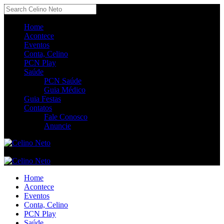
Home
Acontece
Eventos
Conta, Celino
PCN Play
Saúde
PCN Saúde
Guia Médico
Guia Festas
Contatos
Fale Conosco
Anuncie
Home
Acontece
Eventos
Conta, Celino
PCN Play
Saúde