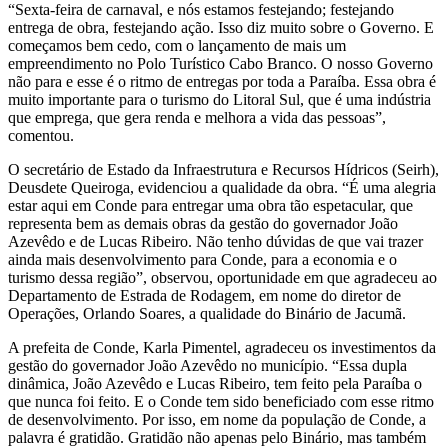
“Sexta-feira de carnaval, e nós estamos festejando; festejando
entrega de obra, festejando ação. Isso diz muito sobre o Governo. E
começamos bem cedo, com o lançamento de mais um
empreendimento no Polo Turístico Cabo Branco. O nosso Governo
não para e esse é o ritmo de entregas por toda a Paraíba. Essa obra é
muito importante para o turismo do Litoral Sul, que é uma indústria
que emprega, que gera renda e melhora a vida das pessoas”,
comentou.
O secretário de Estado da Infraestrutura e Recursos Hídricos (Seirh),
Deusdete Queiroga, evidenciou a qualidade da obra. “É uma alegria
estar aqui em Conde para entregar uma obra tão espetacular, que
representa bem as demais obras da gestão do governador João
Azevêdo e de Lucas Ribeiro. Não tenho dúvidas de que vai trazer
ainda mais desenvolvimento para Conde, para a economia e o
turismo dessa região”, observou, oportunidade em que agradeceu ao
Departamento de Estrada de Rodagem, em nome do diretor de
Operações, Orlando Soares, a qualidade do Binário de Jacumã.
A prefeita de Conde, Karla Pimentel, agradeceu os investimentos da
gestão do governador João Azevêdo no município. “Essa dupla
dinâmica, João Azevêdo e Lucas Ribeiro, tem feito pela Paraíba o
que nunca foi feito. E o Conde tem sido beneficiado com esse ritmo
de desenvolvimento. Por isso, em nome da população de Conde, a
palavra é gratidão. Gratidão não apenas pelo Binário, mas também