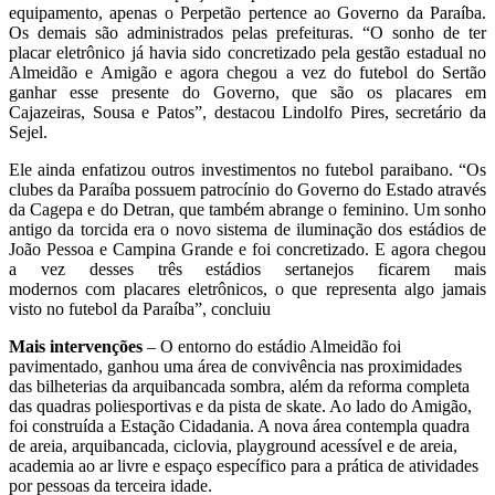
equipamento, apenas o Perpetão pertence ao Governo da Paraíba.
Os demais são administrados pelas prefeituras. “O sonho de ter
placar eletrônico já havia sido concretizado pela gestão estadual no
Almeidão e Amigão e agora chegou a vez do futebol do Sertão
ganhar esse presente do Governo, que são os placares em
Cajazeiras, Sousa e Patos”, destacou Lindolfo Pires, secretário da
Sejel.
Ele ainda enfatizou outros investimentos no futebol paraibano. “Os
clubes da Paraíba possuem patrocínio do Governo do Estado através
da Cagepa e do Detran, que também abrange o feminino. Um sonho
antigo da torcida era o novo sistema de iluminação dos estádios de
João Pessoa e Campina Grande e foi concretizado. E agora chegou
a vez desses três estádios sertanejos ficarem mais
modernos com placares eletrônicos, o que representa algo jamais
visto no futebol da Paraíba”, concluiu
Mais intervenções
– O entorno do estádio Almeidão foi
pavimentado, ganhou uma área de convivência nas proximidades
das bilheterias da arquibancada sombra, além da reforma completa
das quadras poliesportivas e da pista de skate. Ao lado do Amigão,
foi construída a Estação Cidadania. A nova área contempla quadra
de areia, arquibancada, ciclovia, playground acessível e de areia,
academia ao ar livre e espaço específico para a prática de atividades
por pessoas da terceira idade.