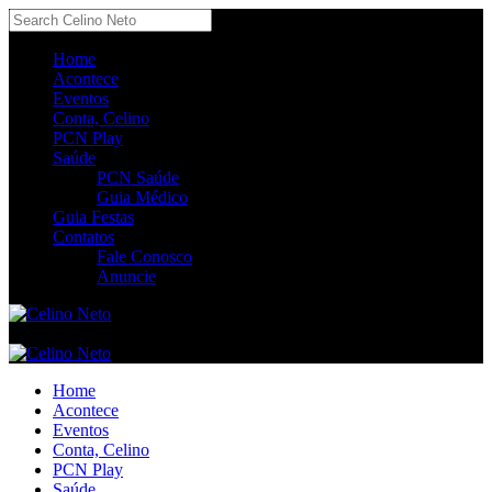
Home
Acontece
Eventos
Conta, Celino
PCN Play
Saúde
PCN Saúde
Guia Médico
Guia Festas
Contatos
Fale Conosco
Anuncie
Home
Acontece
Eventos
Conta, Celino
PCN Play
Saúde