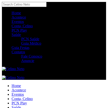
Home
Acontece
Eventos
Conta, Celino
PCN Play
Saúde
PCN Saúde
Guia Médico
Guia Festas
Contatos
Fale Conosco
Anuncie
Home
Acontece
Eventos
Conta, Celino
PCN Play
Saúde