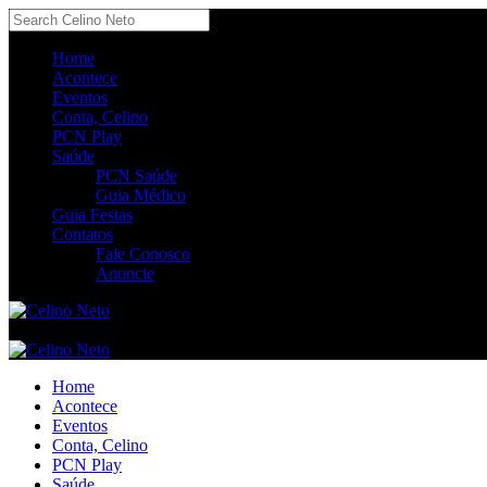
Home
Acontece
Eventos
Conta, Celino
PCN Play
Saúde
PCN Saúde
Guia Médico
Guia Festas
Contatos
Fale Conosco
Anuncie
Home
Acontece
Eventos
Conta, Celino
PCN Play
Saúde