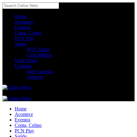
Home
Acontece
Eventos
Conta, Celino
PCN Play
Saúde
PCN Saúde
Guia Médico
Guia Festas
Contatos
Fale Conosco
Anuncie
Home
Acontece
Eventos
Conta, Celino
PCN Play
Saúde