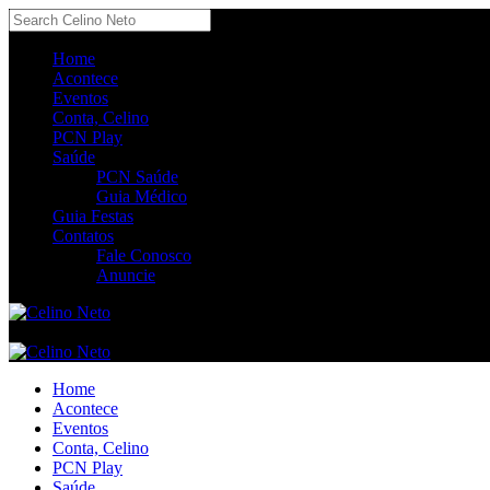
Home
Acontece
Eventos
Conta, Celino
PCN Play
Saúde
PCN Saúde
Guia Médico
Guia Festas
Contatos
Fale Conosco
Anuncie
Home
Acontece
Eventos
Conta, Celino
PCN Play
Saúde