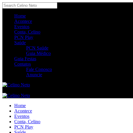
Home
Acontece
Eventos
Conta, Celino
PCN Play
Saúde
PCN Saúde
Guia Médico
Guia Festas
Contatos
Fale Conosco
Anuncie
Home
Acontece
Eventos
Conta, Celino
PCN Play
Saúde