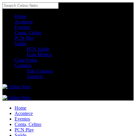
Home
Acontece
Eventos
Conta, Celino
PCN Play
Saúde
PCN Saúde
Guia Médico
Guia Festas
Contatos
Fale Conosco
Anuncie
Home
Acontece
Eventos
Conta, Celino
PCN Play
Saúde