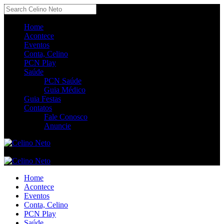
Home
Acontece
Eventos
Conta, Celino
PCN Play
Saúde
PCN Saúde
Guia Médico
Guia Festas
Contatos
Fale Conosco
Anuncie
Home
Acontece
Eventos
Conta, Celino
PCN Play
Saúde