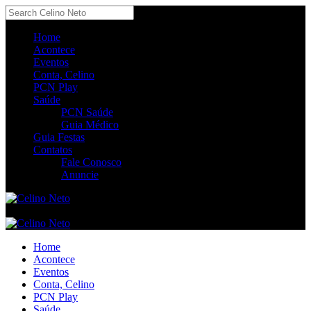
Home
Acontece
Eventos
Conta, Celino
PCN Play
Saúde
PCN Saúde
Guia Médico
Guia Festas
Contatos
Fale Conosco
Anuncie
Home
Acontece
Eventos
Conta, Celino
PCN Play
Saúde