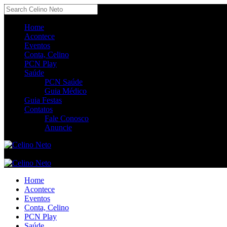
Home
Acontece
Eventos
Conta, Celino
PCN Play
Saúde
PCN Saúde
Guia Médico
Guia Festas
Contatos
Fale Conosco
Anuncie
Home
Acontece
Eventos
Conta, Celino
PCN Play
Saúde