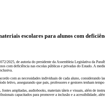
eriais escolares para alunos com deficiên
.072/2025, de autoria do presidente da Assembleia Legislativa da Para
alunos com deficiência nas escolas públicas e privadas do Estado. A medi
nclusiva.
acordo com as necessidades individuais de cada aluno, considerando lau
ríodo letivo, assegurando que pais, professores e gestores tenham tempo 
, fontes ampliadas, audiobooks, materiais táteis e visuais, além de instr
sionais capacitados para promover a inclusão e a acessibilidade, além 