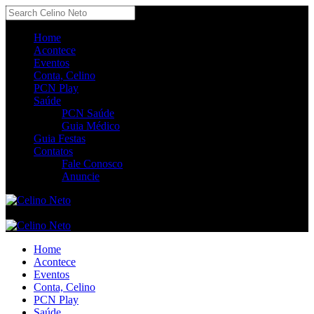
Home
Acontece
Eventos
Conta, Celino
PCN Play
Saúde
PCN Saúde
Guia Médico
Guia Festas
Contatos
Fale Conosco
Anuncie
Home
Acontece
Eventos
Conta, Celino
PCN Play
Saúde