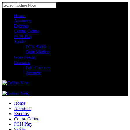
Home
Acontece
Eventos
Conta, Celino
PCN Play
Saúde
PCN Saúde
Guia Médico
Guia Festas
Contatos
Fale Conosco
Anuncie
Home
Acontece
Eventos
Conta, Celino
PCN Play
Saúde