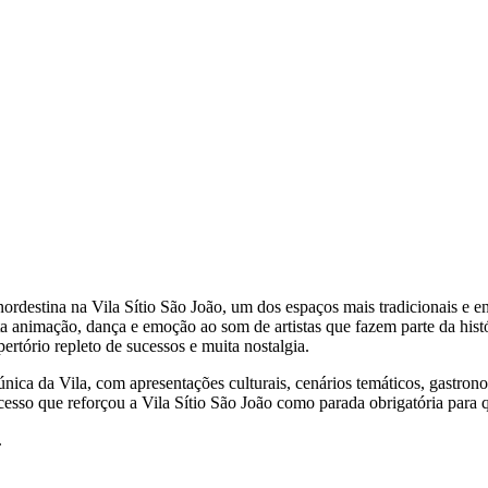
 nordestina na Vila Sítio São João, um dos espaços mais tradicionai
animação, dança e emoção ao som de artistas que fazem parte da históri
tório repleto de sucessos e muita nostalgia.
nica da Vila, com apresentações culturais, cenários temáticos, gastron
ucesso que reforçou a Vila Sítio São João como parada obrigatória par
.