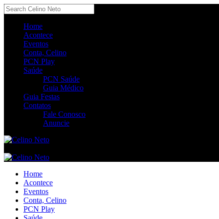
Home
Acontece
Eventos
Conta, Celino
PCN Play
Saúde
PCN Saúde
Guia Médico
Guia Festas
Contatos
Fale Conosco
Anuncie
Home
Acontece
Eventos
Conta, Celino
PCN Play
Saúde