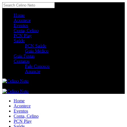
Home
Acontece
Eventos
Conta, Celino
PCN Play
Saúde
PCN Saúde
Guia Médico
Guia Festas
Contatos
Fale Conosco
Anuncie
Home
Acontece
Eventos
Conta, Celino
PCN Play
Saúde