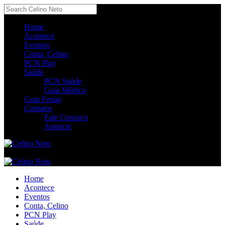
Home
Acontece
Eventos
Conta, Celino
PCN Play
Saúde
PCN Saúde
Guia Médico
Guia Festas
Contatos
Fale Conosco
Anuncie
Home
Acontece
Eventos
Conta, Celino
PCN Play
Saúde