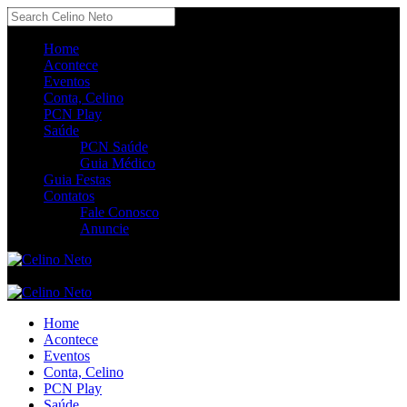
Home
Acontece
Eventos
Conta, Celino
PCN Play
Saúde
PCN Saúde
Guia Médico
Guia Festas
Contatos
Fale Conosco
Anuncie
Home
Acontece
Eventos
Conta, Celino
PCN Play
Saúde