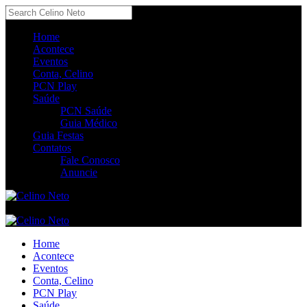
Home
Acontece
Eventos
Conta, Celino
PCN Play
Saúde
PCN Saúde
Guia Médico
Guia Festas
Contatos
Fale Conosco
Anuncie
Home
Acontece
Eventos
Conta, Celino
PCN Play
Saúde