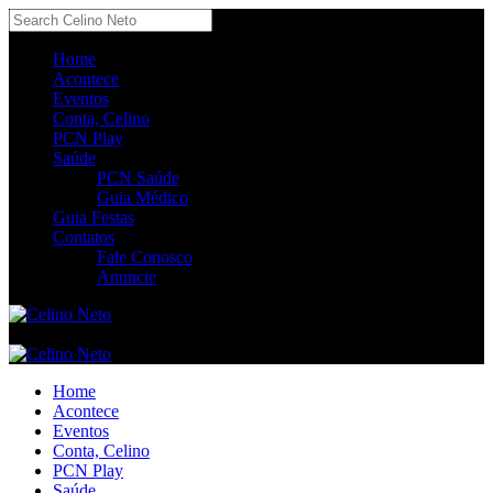
Home
Acontece
Eventos
Conta, Celino
PCN Play
Saúde
PCN Saúde
Guia Médico
Guia Festas
Contatos
Fale Conosco
Anuncie
Home
Acontece
Eventos
Conta, Celino
PCN Play
Saúde