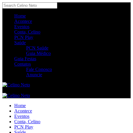
Home
Acontece
Eventos
Conta, Celino
PCN Play
Saúde
PCN Saúde
Guia Médico
Guia Festas
Contatos
Fale Conosco
Anuncie
Home
Acontece
Eventos
Conta, Celino
PCN Play
Saúde