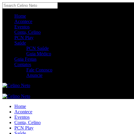
Home
Acontece
Eventos
Conta, Celino
PCN Play
Saúde
PCN Saúde
Guia Médico
Guia Festas
Contatos
Fale Conosco
Anuncie
Home
Acontece
Eventos
Conta, Celino
PCN Play
Saúde