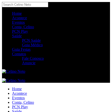
Home
Acontece
Eventos
Conta, Celino
PCN Play
Saúde
PCN Saúde
Guia Médico
Guia Festas
Contatos
Fale Conosco
Anuncie
Home
Acontece
Eventos
Conta, Celino
PCN Play
Saúde