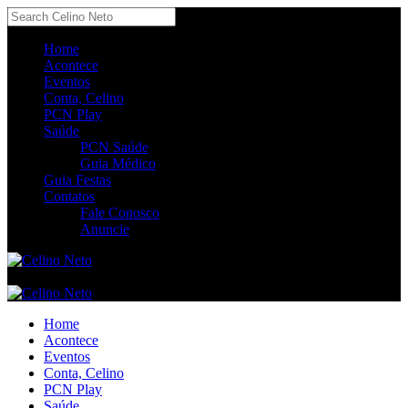
Home
Acontece
Eventos
Conta, Celino
PCN Play
Saúde
PCN Saúde
Guia Médico
Guia Festas
Contatos
Fale Conosco
Anuncie
Home
Acontece
Eventos
Conta, Celino
PCN Play
Saúde