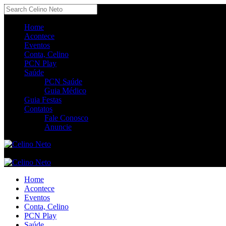
Home
Acontece
Eventos
Conta, Celino
PCN Play
Saúde
PCN Saúde
Guia Médico
Guia Festas
Contatos
Fale Conosco
Anuncie
Home
Acontece
Eventos
Conta, Celino
PCN Play
Saúde