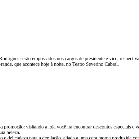
odrigues serão empossados nos cargos de presidente e vice, respectiva
rande, que acontece hoje à noite, no Teatro Severino Cabral.
promoção: visitando a loja você irá encontrar descontos especiais e vá
sua beleza.
 e delicadeza para a depilação, aliada a uma cera morna produzida com