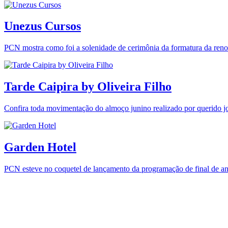
Unezus Cursos
PCN mostra como foi a solenidade de cerimônia da formatura da ren
Tarde Caipira by Oliveira Filho
Confira toda movimentação do almoço junino realizado por querido jo
Garden Hotel
PCN esteve no coquetel de lançamento da programação de final de 