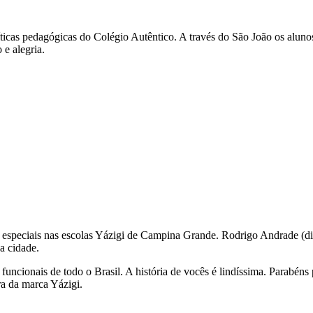
olíticas pedagógicas do Colégio Autêntico. A través do São João os alu
 e alegria.
o especiais nas escolas Yázigi de Campina Grande. Rodrigo Andrade (di
a cidade.
funcionais de todo o Brasil. A história de vocês é lindíssima. Parabén
a da marca Yázigi.