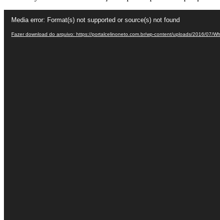
Tocador
Media error: Format(s) not supported or source(s) not found
de
vídeo
Fazer download do arquivo: https://portalcelinoneto.com.br/wp-content/uploads/2016/0