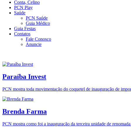
Conta, Celino
PCN Play
Saúde
PCN Saúde
Guia Médico
Guia Festas
Contatos
Fale Conosco
Anuncie
Paraíba Invest
PCN mostra toda movimentação do coquetel de inauguração de impor
Brenda Farma
PCN mostra como foi a inauguração da terceira unidade de renomad