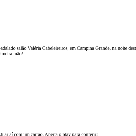
badalado salão Valéria Cabeleireiros, em Campina Grande, na noite des
primeira mão!
lar aí com um carrão. Aperta o play para conferir!