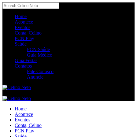
Home
Acontece
Eventos
Conta, Celino
PCN Play
Saúde
PCN Saúde
Guia Médico
Guia Festas
Contatos
Fale Conosco
Anuncie
Home
Acontece
Eventos
Conta, Celino
PCN Play
Saúde