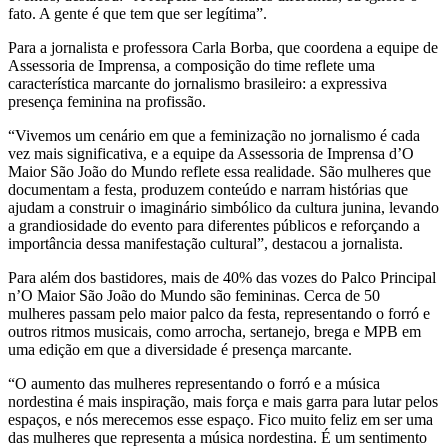
fato. A gente é que tem que ser legítima”.
Para a jornalista e professora Carla Borba, que coordena a equipe de
Assessoria de Imprensa, a composição do time reflete uma
característica marcante do jornalismo brasileiro: a expressiva
presença feminina na profissão.
“Vivemos um cenário em que a feminização no jornalismo é cada
vez mais significativa, e a equipe da Assessoria de Imprensa d’O
Maior São João do Mundo reflete essa realidade. São mulheres que
documentam a festa, produzem conteúdo e narram histórias que
ajudam a construir o imaginário simbólico da cultura junina, levando
a grandiosidade do evento para diferentes públicos e reforçando a
importância dessa manifestação cultural”, destacou a jornalista.
Para além dos bastidores, mais de 40% das vozes do Palco Principal
n’O Maior São João do Mundo são femininas. Cerca de 50
mulheres passam pelo maior palco da festa, representando o forró e
outros ritmos musicais, como arrocha, sertanejo, brega e MPB em
uma edição em que a diversidade é presença marcante.
“O aumento das mulheres representando o forró e a música
nordestina é mais inspiração, mais força e mais garra para lutar pelos
espaços, e nós merecemos esse espaço. Fico muito feliz em ser uma
das mulheres que representa a música nordestina. É um sentimento