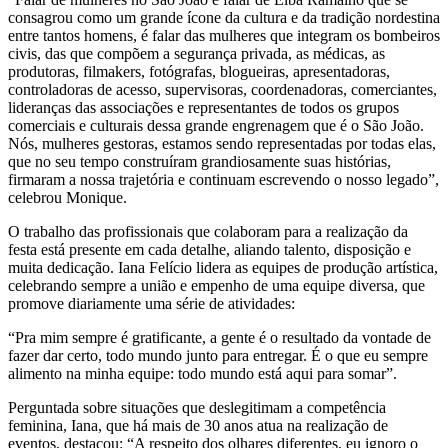
consagrou como um grande ícone da cultura e da tradição nordestina
entre tantos homens, é falar das mulheres que integram os bombeiros
civis, das que compõem a segurança privada, as médicas, as
produtoras, filmakers, fotógrafas, blogueiras, apresentadoras,
controladoras de acesso, supervisoras, coordenadoras, comerciantes,
lideranças das associações e representantes de todos os grupos
comerciais e culturais dessa grande engrenagem que é o São João.
Nós, mulheres gestoras, estamos sendo representadas por todas elas,
que no seu tempo construíram grandiosamente suas histórias,
firmaram a nossa trajetória e continuam escrevendo o nosso legado”,
celebrou Monique.
O trabalho das profissionais que colaboram para a realização da
festa está presente em cada detalhe, aliando talento, disposição e
muita dedicação. Iana Felício lidera as equipes de produção artística,
celebrando sempre a união e empenho de uma equipe diversa, que
promove diariamente uma série de atividades:
“Pra mim sempre é gratificante, a gente é o resultado da vontade de
fazer dar certo, todo mundo junto para entregar. É o que eu sempre
alimento na minha equipe: todo mundo está aqui para somar”.
Perguntada sobre situações que deslegitimam a competência
feminina, Iana, que há mais de 30 anos atua na realização de
eventos, destacou: “A respeito dos olhares diferentes, eu ignoro o