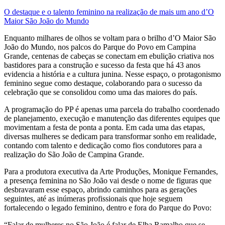
O destaque e o talento feminino na realização de mais um ano d’O
Maior São João do Mundo
Enquanto milhares de olhos se voltam para o brilho d’O Maior São
João do Mundo, nos palcos do Parque do Povo em Campina
Grande, centenas de cabeças se conectam em ebulição criativa nos
bastidores para a construção e sucesso da festa que há 43 anos
evidencia a história e a cultura junina. Nesse espaço, o protagonismo
feminino segue como destaque, colaborando para o sucesso da
celebração que se consolidou como uma das maiores do país.
A programação do PP é apenas uma parcela do trabalho coordenado
de planejamento, execução e manutenção das diferentes equipes que
movimentam a festa de ponta a ponta. Em cada uma das etapas,
diversas mulheres se dedicam para transformar sonho em realidade,
contando com talento e dedicação como fios condutores para a
realização do São João de Campina Grande.
Para a produtora executiva da Arte Produções, Monique Fernandes,
a presença feminina no São João vai desde o nome de figuras que
desbravaram esse espaço, abrindo caminhos para as gerações
seguintes, até as inúmeras profissionais que hoje seguem
fortalecendo o legado feminino, dentro e fora do Parque do Povo:
“Falar de mulheres no São João é falar de Elba Ramalho que se